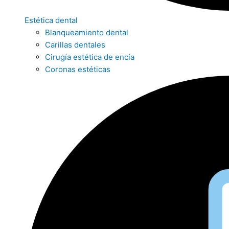
Estética dental
Blanqueamiento dental
Carillas dentales
Cirugía estética de encía
Coronas estéticas