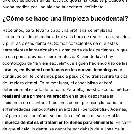
diversos estudios han demostrado que la halitosis se produce en
buena medida por una higiene bucodental deficiente.
¿Cómo se hace una limpieza bucodental?
Hace años, para llevar a cabo una profilaxis se empleaba
instrumental de acero inoxidable a la hora de realizar los raspados
y pulir las piezas dentales. Somos conscientes de que estas
herramientas impresionaban a gran parte de los pacientes, y que
su uso podía provocar cierto rechazo. Si bien todavía hay
odontólogos de “la vieja escuela” que siguen haciendo uso de las
mismas,
en Avodent confiamos en las nuevas tecnologías
. A
continuación, te contamos paso a paso cómo transcurrirá tu cita
de limpieza dental. En primer lugar, el especialista deberá
determinar el estado de tu boca. Para ello, nuestro equipo médico
realizará una primera valoración
en la que descartará la
incidencia de distintas afecciones como, por ejemplo, caries o
enfermedades periodontales avanzadas -periodontitis-. Además,
así podrá evaluar dónde se localiza el cúmulo de sarro y
si la
limpieza dental es el tratamiento idóneo para eliminarlo.
En caso
de que el cálculo dental se deposite por debajo de la línea de la