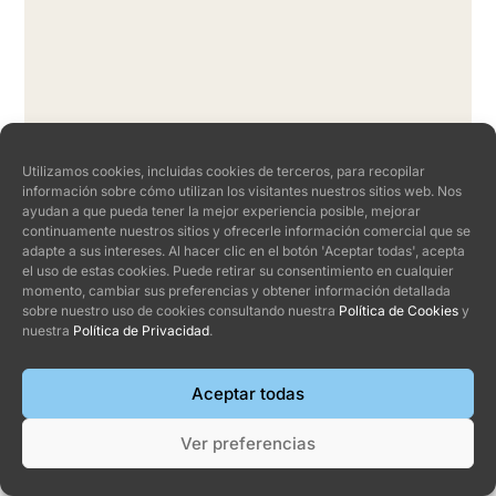
Utilizamos cookies, incluidas cookies de terceros, para recopilar
información sobre cómo utilizan los visitantes nuestros sitios web. Nos
ayudan a que pueda tener la mejor experiencia posible, mejorar
continuamente nuestros sitios y ofrecerle información comercial que se
adapte a sus intereses. Al hacer clic en el botón 'Aceptar todas', acepta
el uso de estas cookies. Puede retirar su consentimiento en cualquier
momento, cambiar sus preferencias y obtener información detallada
sobre nuestro uso de cookies consultando nuestra
Política de Cookies
y
nuestra
Política de Privacidad
.
Aceptar todas
Ver preferencias