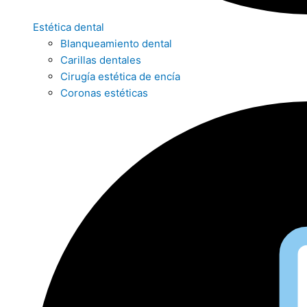
Estética dental
Blanqueamiento dental
Carillas dentales
Cirugía estética de encía
Coronas estéticas