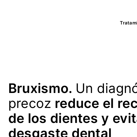
Ir
al
contenido
Tratam
Bruxismo.
Un diagnó
precoz
reduce el re
de los dientes y evit
desgaste dental