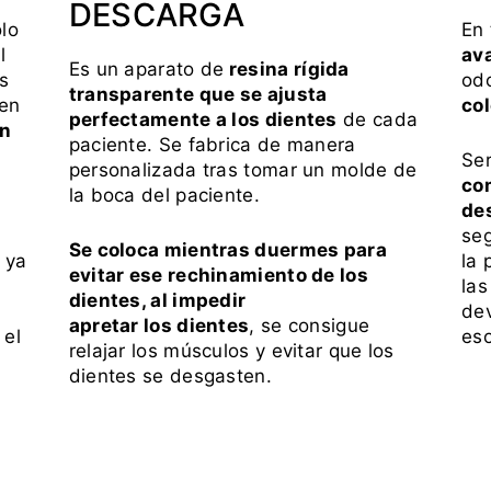
DESCARGA
lo
En 
l
av
Es un aparato de
resina rígida
as
od
transparente
que se ajusta
 en
co
perfectamente a los dientes
de cada
ón
paciente. Se fabrica de manera
Se
personalizada tras tomar un molde de
com
la boca del paciente.
de
seg
Se coloca mientras duermes para
, ya
la 
evitar ese rechinamiento de los
las
dientes, al impedir
dev
apretar los dientes
, se consigue
 el
es
relajar los músculos y evitar que los
dientes se desgasten.