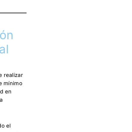
ión
al
 realizar
te mínimo
ad en
la
do el