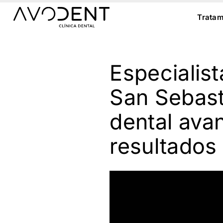
Ir
al
Tratam
contenido
Especialist
San Sebast
dental avan
resultados