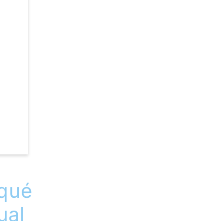
 qué
ual