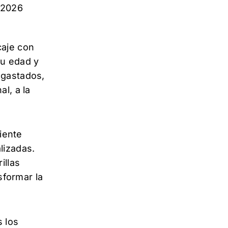
/2026
caje con
su edad y
sgastados,
l, a la
iente
lizadas.
illas
sformar la
s los