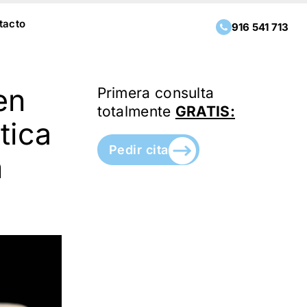
tacto
916 541 713
en
Primera consulta
totalmente
GRATIS:
tica
Pedir cita
n