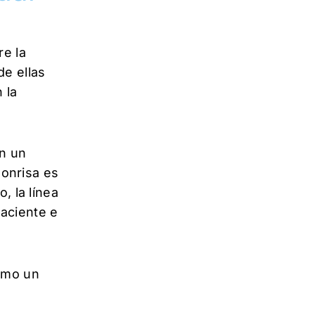
re la
de ellas
 la
on un
sonrisa es
, la línea
paciente e
omo un