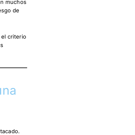
 en muchos
iesgo de
el criterio
os
una
tacado.