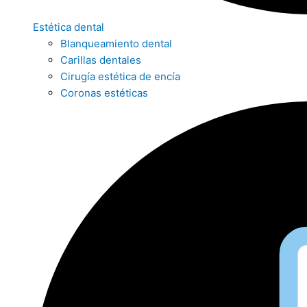
Estética dental
Blanqueamiento dental
Carillas dentales
Cirugía estética de encía
Coronas estéticas