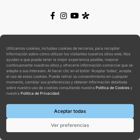
Con la garantía de
Utilizamos cookies, incluidas cookies de terceros, para recopilar
información sobre cómo utilizan los visitantes nuestros sitios web. Nos
ayudan a que pueda tener la mejor experiencia posible, mejorar
continuamente nuestros sitios y ofrecerle información comercial que se
adapte a sus intereses. Al hacer clic en el botón 'Aceptar todas', acepta
el uso de estas cookies. Puede retirar su consentimiento en cualquier
Con la colaboración de
momento, cambiar sus preferencias y obtener información detallada
sobre nuestro uso de cookies consultando nuestra
Política de Cookies
y
nuestra
Política de Privacidad
.
Aceptar todas
Ver preferencias